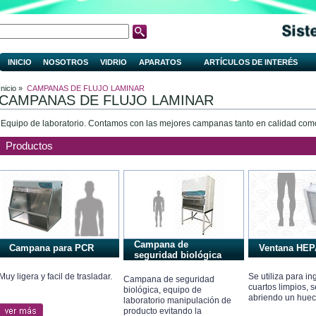
INICIO
NOSOTROS
VIDRIO
APARATOS
ARTÍCULOS DE INTERÉS
Inicio »
CAMPANAS DE FLUJO LAMINAR
CAMPANAS DE FLUJO LAMINAR
Equipo de laboratorio. Contamos con las mejores campanas tanto en calidad como
Productos
Campana de
Campana para PCR
Ventana HEP
seguridad biológica
Muy ligera y facil de trasladar.
Se utiliza para in
Campana de seguridad
cuartos limpios, 
biológica, equipo de
abriendo un huec
laboratorio manipulación de
producto evitando la