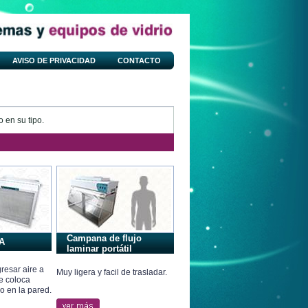
AVISO DE PRIVACIDAD
CONTACTO
 en su tipo.
Campana de flujo
A
laminar portátil
gresar aire a
Muy ligera y facil de trasladar.
se coloca
o en la pared.