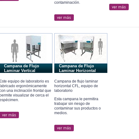
contaminación.
Campana de Flujo
Campana de Flujo
Laminar Vertical
Laminar Horizontal
Este equipo de laboratorio es
Campana de flujo laminar
fabricado ergonómicamente
horizontal CFL, equipo de
con una inclinación frontal que
laboratorio
permite visualizar de cerca el
Esta campana le permitira
espécimen.
trabajar sin riesgo de
contaminar sus productos o
medios.