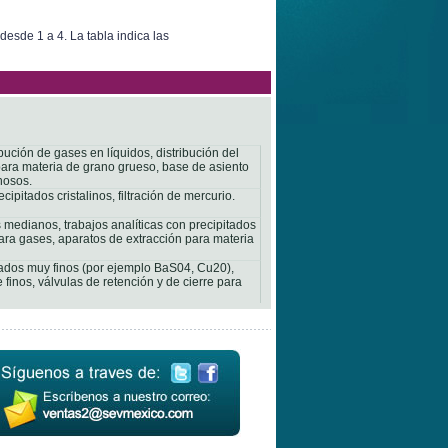
desde 1 a 4. La tabla indica las
ribución de gases en líquidos, distribución del
n para materia de grano grueso, base de asiento
nosos.
cipitados cristalinos, filtración de mercurio.
os medianos, trabajos analíticas con precipitados
s para gases, aparatos de extracción para materia
ipitados muy finos (por ejemplo BaS04, Cu20),
finos, válvulas de retención y de cierre para