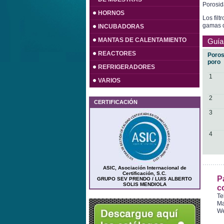
Porosi
HORNOS
Los filt
gamas d
INCUBADORAS
MANTAS DE CALENTAMIENTO
Guía
REACTORES
Poros
poro
REFRIGERADORES
1
VARIOS
2
CERTIFICACIÓN
3
4
ASIC, Asociación Internacional de
Certificación, S.C.
P
GRUPO SEV PRENDO / LUIS ALBERTO
SOLIS MENDIOLA
c
Te
Ma
W