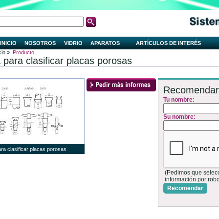
INICIO
NOSOTROS
VIDRIO
APARATOS
ARTÍCULOS DE INTERÉS
cio »
Producto
 para clasificar placas porosas
Recomendar
Tu nombre:
Su nombre:
ra clasificar placas porosas
(Pedimos que selecci
información por rob
Recomendar