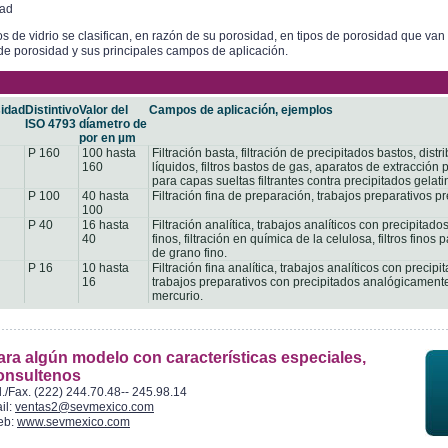
dad
ros de vidrio se clasifican, en razón de su porosidad, en tipos de porosidad que van 
e porosidad y sus principales campos de aplicación.
idad
Distintivo
Valor del
Campos de aplicación, ejemplos
ISO 4793
díametro de
por en µm
P 160
100 hasta
Filtración basta, filtración de precipitados bastos, dist
160
líquidos, filtros bastos de gas, aparatos de extracció
para capas sueltas filtrantes contra precipitados gelati
P 100
40 hasta
Filtración fina de preparación, trabajos preparativos pre
100
P 40
16 hasta
Filtración analítica, trabajos analíticos con precipitad
40
finos, filtración en química de la celulosa, filtros fino
de grano fino.
P 16
10 hasta
Filtración fina analítica, trabajos analíticos con prec
16
trabajos preparativos con precipitados analógicamente 
mercurio.
ara algún modelo con características especiales,
onsultenos
l./Fax. (222) 244.70.48-- 245.98.14
il:
ventas2@sevmexico.com
eb:
www.sevmexico.com