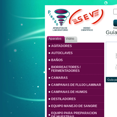
Ini
Guía
Aparatos
Vidrio
AGITADORES
AUTOCLAVES
BAÑOS
BIORREACTORES /
FERMENTADORES
CAMARAS
Guía pa
CAMPANAS DE FLUJO LAMINAR
CAMPANAS DE HUMOS
DESTILADORES
EQUIPO MANEJO DE SANGRE
EQUIPO PARA PREPARACION
DE MUESTRAS