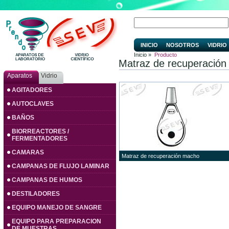
INICIO
NOSOTROS
VIDRIO
Inicio »
Producto
Matraz de recuperació
Aparatos
Vidrio
AGITADORES
AUTOCLAVES
BAÑOS
BIORREACTORES /
FERMENTADORES
CAMARAS
Matraz de recuperación macho
CAMPANAS DE FLUJO LAMINAR
CAMPANAS DE HUMOS
DESTILADORES
EQUIPO MANEJO DE SANGRE
EQUIPO PARA PREPARACION
DE MUESTRAS