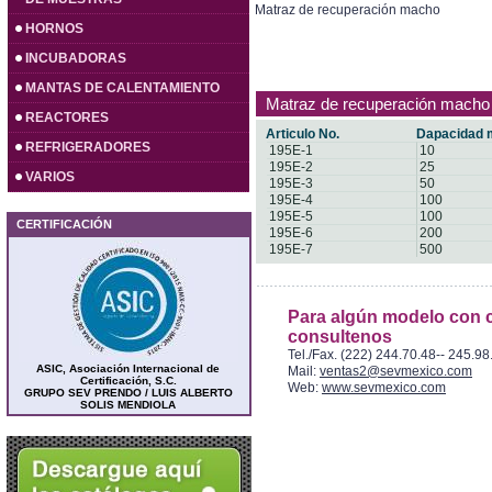
Matraz de recuperación macho
HORNOS
INCUBADORAS
MANTAS DE CALENTAMIENTO
Matraz de recuperación macho
REACTORES
Articulo No.
Dapacidad 
REFRIGERADORES
195E-1
10
195E-2
25
VARIOS
195E-3
50
195E-4
100
195E-5
100
CERTIFICACIÓN
195E-6
200
195E-7
500
Para algún modelo con c
consultenos
Tel./Fax. (222) 244.70.48-- 245.98
ASIC, Asociación Internacional de
Mail:
ventas2@sevmexico.com
Certificación, S.C.
Web:
www.sevmexico.com
GRUPO SEV PRENDO / LUIS ALBERTO
SOLIS MENDIOLA