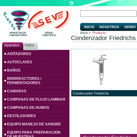
INICIO
NOSOTROS
VIDRIO
Inicio »
Producto
Condenzador Friedrichs
Aparatos
Vidrio
AGITADORES
AUTOCLAVES
BAÑOS
BIORREACTORES /
FERMENTADORES
CAMARAS
Condenzador Friedrichs
CAMPANAS DE FLUJO LAMINAR
CAMPANAS DE HUMOS
DESTILADORES
EQUIPO MANEJO DE SANGRE
EQUIPO PARA PREPARACION
DE MUESTRAS