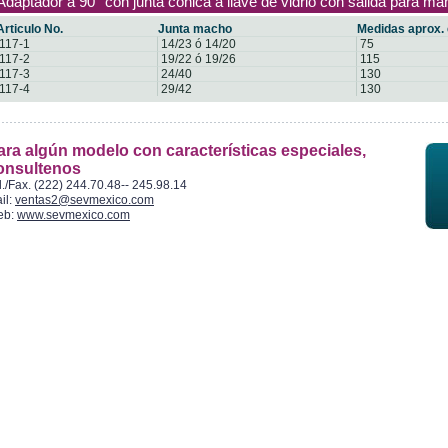
Adaptador a 90° con junta cónica a llave de vidrio con salida para m
Articulo No.
Junta macho
Medidas aprox.
117-1
14/23 ó 14/20
75
117-2
19/22 ó 19/26
115
117-3
24/40
130
117-4
29/42
130
ara algún modelo con características especiales,
onsultenos
l./Fax. (222) 244.70.48-- 245.98.14
il:
ventas2@sevmexico.com
eb:
www.sevmexico.com