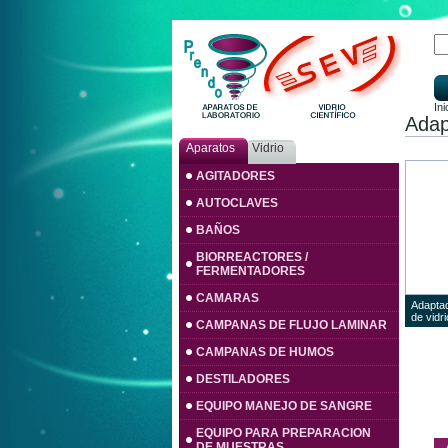
Ini
Adap
Aparatos
Vidrio
AGITADORES
AUTOCLAVES
BAÑOS
BIORREACTORES /
FERMENTADORES
CAMARAS
Adaptad
de vidri
CAMPANAS DE FLUJO LAMINAR
CAMPANAS DE HUMOS
DESTILADORES
EQUIPO MANEJO DE SANGRE
EQUIPO PARA PREPARACION
DE MUESTRAS