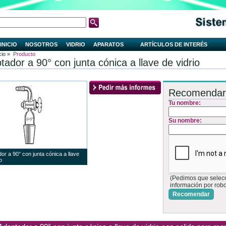
INICIO
NOSOTROS
VIDRIO
APARATOS
ARTÍCULOS DE INTERÉS
cio »
Producto
tador a 90° con junta cónica a llave de vidrio
Recomendar
Tu nombre:
Su nombre:
or a 90° con junta cónica a llave
o
(Pedimos que selecci
información por rob
Recomendar