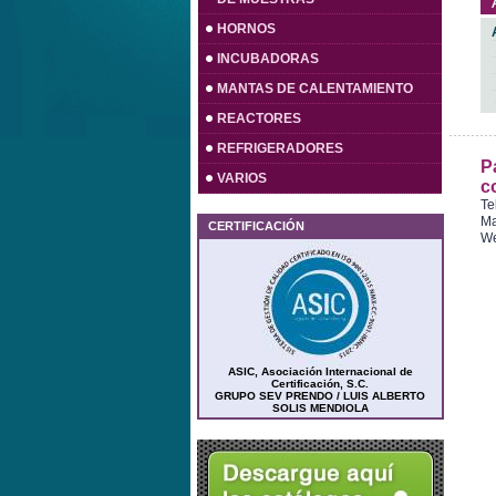
HORNOS
INCUBADORAS
MANTAS DE CALENTAMIENTO
REACTORES
REFRIGERADORES
P
VARIOS
c
Te
Ma
CERTIFICACIÓN
W
ASIC, Asociación Internacional de
Certificación, S.C.
GRUPO SEV PRENDO / LUIS ALBERTO
SOLIS MENDIOLA