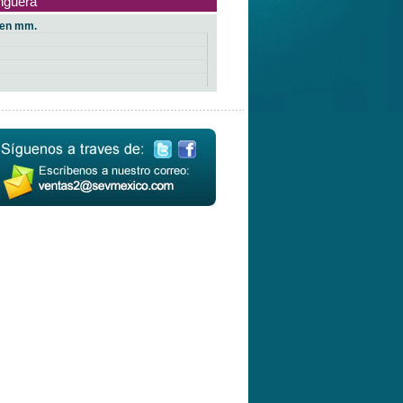
anguera
 en mm.