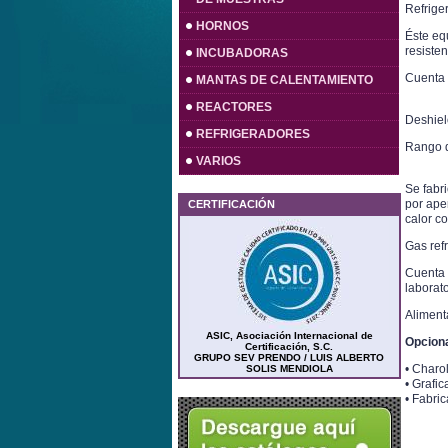
Refrige
HORNOS
Éste eq
resisten
INCUBADORAS
Cuenta c
MANTAS DE CALENTAMIENTO
REACTORES
Deshiel
REFRIGERADORES
Rango d
VARIOS
Se fabri
por ape
CERTIFICACIÓN
calor co
Gas ref
Cuenta 
laborato
Aliment
ASIC, Asociación Internacional de
Opciona
Certificación, S.C.
GRUPO SEV PRENDO / LUIS ALBERTO
• Charol
SOLIS MENDIOLA
• Grafi
• Fabri