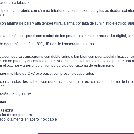
rador para laboratorio
uipo de laboratorio con cámara interior de acero inoxidable y los acabados exterior
cia.
on alarma de baja y alta temperatura, alarma por falta de suministro eléctrico, ala
os automáticos, panel con control de temperatura con microprocesador digital, con
e operación de +1 a +8°C, difusor de temperatura interno.
ca con puerta transparente con doble vidrio o también con puerta sólida lisa, cerra
rtura de puerta y encendido de luz, sistema de aislamiento a base de poliuretano d
n el exterior y ahorrando el tiempo de vida del sistema de enfriamiento.
rigerante libre de CFC ecológico, compresor y evaporador.
con charolas deslizables con perforaciones para la recirculación uniforme de la t
rio.
ación 115V y 60Hz.
les:
as extra
cador de temperatura
cado totalmente en acero inoxidable