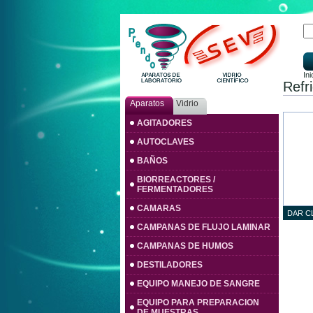
Ini
Refr
Aparatos
Vidrio
AGITADORES
AUTOCLAVES
BAÑOS
BIORREACTORES /
FERMENTADORES
CAMARAS
DAR C
CAMPANAS DE FLUJO LAMINAR
CAMPANAS DE HUMOS
DESTILADORES
EQUIPO MANEJO DE SANGRE
EQUIPO PARA PREPARACION
DE MUESTRAS