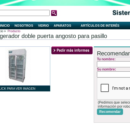
INICIO
NOSOTROS
VIDRIO
APARATOS
ARTÍCULOS DE INTERÉS
cio »
Producto
igerador doble puerta angosto para pasillo
Recomendar
Tu nombre:
Su nombre:
LICK PARA VER IMAGEN
(Pedimos que selecci
información por rob
Recomendar