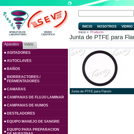
INICIO
NOSOTROS
VIDRIO
Inicio »
Producto
Junta de PTFE para Fla
Aparatos
Vidrio
AGITADORES
AUTOCLAVES
BAÑOS
BIORREACTORES /
FERMENTADORES
CAMARAS
Junta de PTFE para Flansh
CAMPANAS DE FLUJO LAMINAR
CAMPANAS DE HUMOS
DESTILADORES
EQUIPO MANEJO DE SANGRE
EQUIPO PARA PREPARACION
DE MUESTRAS