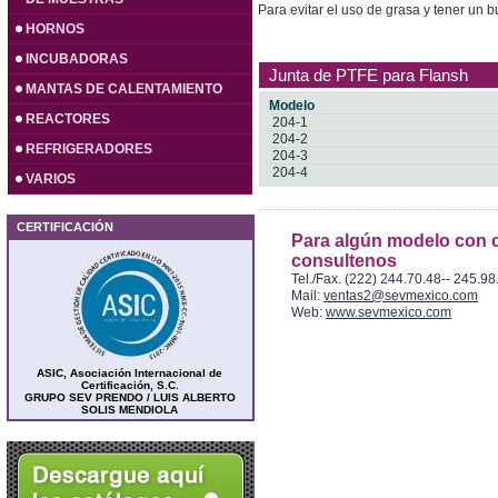
Para evitar el uso de grasa y tener un b
HORNOS
INCUBADORAS
Junta de PTFE para Flansh
MANTAS DE CALENTAMIENTO
Modelo
REACTORES
204-1
204-2
REFRIGERADORES
204-3
204-4
VARIOS
CERTIFICACIÓN
Para algún modelo con c
consultenos
Tel./Fax. (222) 244.70.48-- 245.98
Mail:
ventas2@sevmexico.com
Web:
www.sevmexico.com
ASIC, Asociación Internacional de
Certificación, S.C.
GRUPO SEV PRENDO / LUIS ALBERTO
SOLIS MENDIOLA