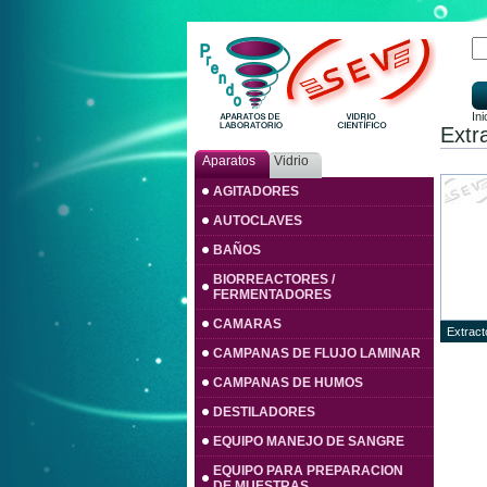
Ini
Extra
Aparatos
Vidrio
AGITADORES
AUTOCLAVES
BAÑOS
BIORREACTORES /
FERMENTADORES
CAMARAS
Extracto
CAMPANAS DE FLUJO LAMINAR
CAMPANAS DE HUMOS
DESTILADORES
EQUIPO MANEJO DE SANGRE
EQUIPO PARA PREPARACION
DE MUESTRAS