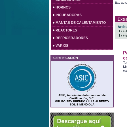
Extracto
HORNOS
INCUBADORAS
Extra
MANTAS DE CALENTAMIENTO
Artícu
REACTORES
177-
177-
REFRIGERADORES
VARIOS
P
c
CERTIFICACIÓN
Te
Ma
W
ASIC, Asociación Internacional de
Certificación, S.C.
GRUPO SEV PRENDO / LUIS ALBERTO
SOLIS MENDIOLA