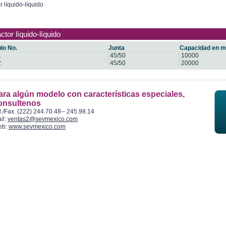
r líquido-líquido
ctor líquido-líquido
lo No.
Junta
Capacidad en m
1
45/50
10000
2
45/50
20000
ara algún modelo con características especiales,
onsultenos
l./Fax. (222) 244.70.48-- 245.98.14
il:
ventas2@sevmexico.com
eb:
www.sevmexico.com