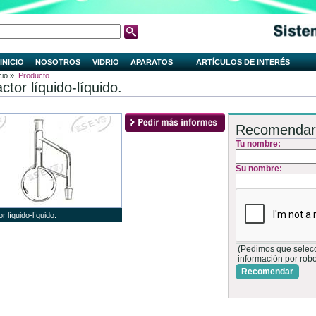
INICIO
NOSOTROS
VIDRIO
APARATOS
ARTÍCULOS DE INTERÉS
cio »
Producto
ctor líquido-líquido.
Recomendar
Tu nombre:
Su nombre:
r líquido-líquido.
(Pedimos que selecci
información por rob
Recomendar