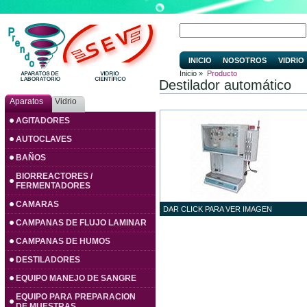
INICIO
NOSOTROS
VIDRIO
Inicio »
Producto
Destilador automático
Aparatos
Vidrio
AGITADORES
AUTOCLAVES
BAÑOS
BIORREACTORES /
FERMENTADORES
CAMARAS
DAR CLICK PARA VER IMAGEN
CAMPANAS DE FLUJO LAMINAR
CAMPANAS DE HUMOS
DESTILADORES
EQUIPO MANEJO DE SANGRE
EQUIPO PARA PREPARACION
DE MUESTRAS