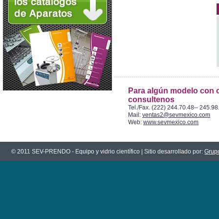
Para algún modelo con c
consultenos
Tel./Fax. (222) 244.70.48-- 245.98
Mail:
ventas2@sevmexico.com
Web:
www.sevmexico.com
© 2011 SEV-PRENDO - Equipo y vidrio científico | Sitio desarrollado por:
Grupo