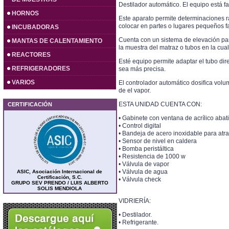
Destilador automático. El equipo está f
HORNOS
Este aparato permite determinaciones 
colocar en partes o lugares pequeños f
INCUBADORAS
Cuenta con un sistema de elevación par
MANTAS DE CALENTAMIENTO
la muestra del matraz o tubos en la cual
REACTORES
Esté equipo permite adaptar el tubo dir
REFRIGERADORES
sea más precisa.
VARIOS
El controlador automático dosifica vol
de el vapor.
ESTA UNIDAD CUENTA CON:
CERTIFICACIÓN
• Gabinete con ventana de acrílico abat
• Control digital
• Bandeja de acero inoxidable para atr
• Sensor de nivel en caldera
• Bomba peristáltica
• Resistencia de 1000 w
• Válvula de vapor
• Válvula de agua
ASIC, Asociación Internacional de
Certificación, S.C.
• Válvula check
GRUPO SEV PRENDO / LUIS ALBERTO
SOLIS MENDIOLA
VIDRIERÍA:
• Destilador.
• Refrigerante.