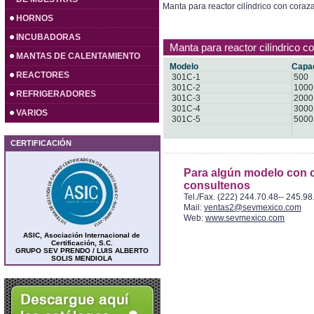
Manta para reactor cilíndrico con coraz
HORNOS
INCUBADORAS
Manta para reactor cilíndrico c
MANTAS DE CALENTAMIENTO
Modelo
Capa
REACTORES
301C-1
500
301C-2
1000
REFRIGERADORES
301C-3
2000
301C-4
3000
VARIOS
301C-5
5000
CERTIFICACIÓN
Para algún modelo con c
consultenos
Tel./Fax. (222) 244.70.48-- 245.98
Mail:
ventas2@sevmexico.com
Web:
www.sevmexico.com
ASIC, Asociación Internacional de
Certificación, S.C.
GRUPO SEV PRENDO / LUIS ALBERTO
SOLIS MENDIOLA