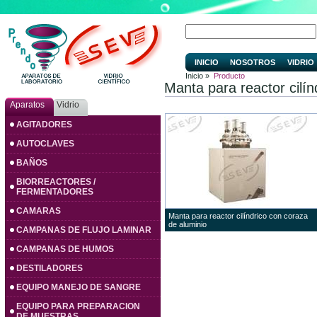
INICIO
NOSOTROS
VIDRIO
Inicio »
Producto
Manta para reactor cilín
Aparatos
Vidrio
AGITADORES
AUTOCLAVES
BAÑOS
BIORREACTORES /
FERMENTADORES
CAMARAS
Manta para reactor cilíndrico con coraza
de aluminio
CAMPANAS DE FLUJO LAMINAR
CAMPANAS DE HUMOS
DESTILADORES
EQUIPO MANEJO DE SANGRE
EQUIPO PARA PREPARACION
DE MUESTRAS