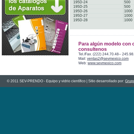
195D-24
500
195D-25
500
195D-26
1000
195D-27
1000
195D-28
1000
Para algún modelo con c
consultenos
Tel./Fax. (222) 244.70.48-- 245.98
Mail:
ventas2@sevmexico.com
Web:
www.sevmexico.com
© 2011 SEV-PRENDO - Equipo y vidrio científico | Sitio desarrollado por:
Grupo