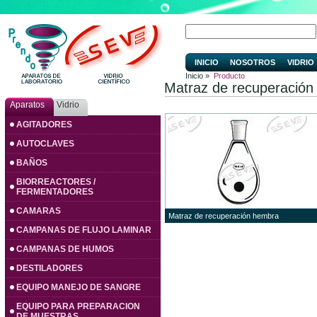
INICIO
NOSOTROS
VIDRIO
Inicio »
Producto
Matraz de recuperació
Aparatos
Vidrio
AGITADORES
AUTOCLAVES
BAÑOS
BIORREACTORES /
FERMENTADORES
CAMARAS
Matraz de recuperación hembra
CAMPANAS DE FLUJO LAMINAR
CAMPANAS DE HUMOS
DESTILADORES
EQUIPO MANEJO DE SANGRE
EQUIPO PARA PREPARACION
DE MUESTRAS