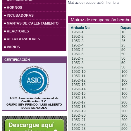
Matraz de recuperación hembra
HORNOS
INCUBADORAS
Matraz de recuperación hembr
MANTAS DE CALENTAMIENTO
Articulo No.
Dapac
REACTORES
195D-1
10
195D-2
10
REFRIGERADORES
195D-3
25
195D-4
25
VARIOS
195D-5
50
195D-6
50
195D-7
50
CERTIFICACIÓN
195D-8
50
195D-9
50
195D-10
100
195D-11
100
195D-12
100
195D-13
100
195D-14
100
195D-15
100
195D-16
200
ASIC, Asociación Internacional de
Certificación, S.C.
195D-17
200
GRUPO SEV PRENDO / LUIS ALBERTO
195D-18
200
SOLIS MENDIOLA
195D-19
200
195D-20
200
195D-21
200
195D-22
200
195D-23
500