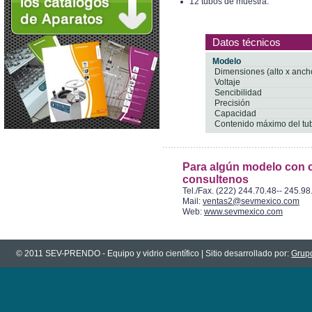
12 tubos de muestra.
Datos técnicos
Modelo
Dimensiones (alto x ancho
Voltaje
Sencibilidad
Precisión
Capacidad
Contenido máximo del tu
Para algún modelo con c
consultenos
Tel./Fax. (222) 244.70.48-- 245.98
Mail:
ventas2@sevmexico.com
Web:
www.sevmexico.com
© 2011 SEV-PRENDO - Equipo y vidrio científico | Sitio desarrollado por:
Grupo