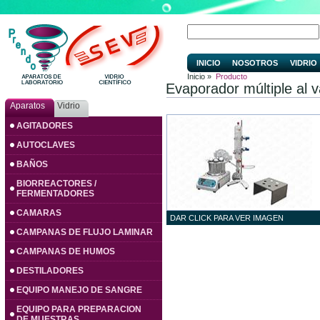
INICIO
NOSOTROS
VIDRIO
Inicio »
Producto
Evaporador múltiple al v
Aparatos
Vidrio
AGITADORES
AUTOCLAVES
BAÑOS
BIORREACTORES /
FERMENTADORES
CAMARAS
DAR CLICK PARA VER IMAGEN
CAMPANAS DE FLUJO LAMINAR
CAMPANAS DE HUMOS
DESTILADORES
EQUIPO MANEJO DE SANGRE
EQUIPO PARA PREPARACION
DE MUESTRAS