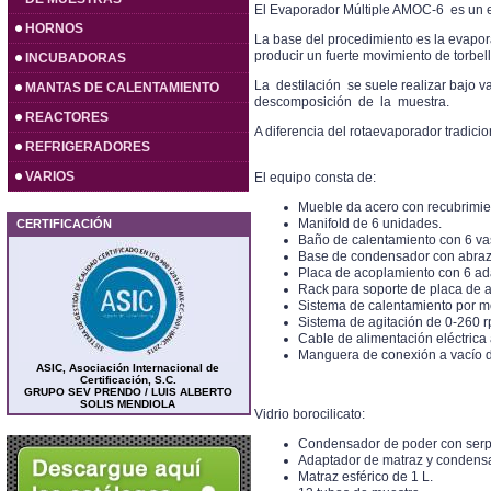
El Evaporador Múltiple AMOC-6 es un e
HORNOS
La base del procedimiento es la evapora
producir un fuerte movimiento de torbel
INCUBADORAS
La destilación se suele realizar bajo v
MANTAS DE CALENTAMIENTO
descomposición de la muestra.
REACTORES
A diferencia del rotaevaporador tradici
REFRIGERADORES
VARIOS
El equipo consta de:
Mueble da acero con recubrimie
Manifold de 6 unidades.
CERTIFICACIÓN
Baño de calentamiento con 6 vas
Base de condensador con abraza
Placa de acoplamiento con 6 ad
Rack para soporte de placa de 
Sistema de calentamiento por m
Sistema de agitación de 0-260 
Cable de alimentación eléctrica
Manguera de conexión a vacío d
ASIC, Asociación Internacional de
Certificación, S.C.
GRUPO SEV PRENDO / LUIS ALBERTO
SOLIS MENDIOLA
Vidrio borocilicato:
Condensador de poder con serpe
Adaptador de matraz y condensa
Matraz esférico de 1 L.