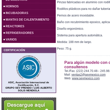
Pinzas fabricadas en aluminio con rodill
HORNOS
Rodillos plásticos para no dañar tuberia
INCUBADORAS
Pernos de acero inoxidable.
MANTAS DE CALENTAMIENTO
Baño con recubrimiento epoxico, aplicac
REACTORES
Diseño ergonómico.
REFRIGERADORES
Sistema para apertura automática.
VARIOS
Medida: 188 mm de largo.
Peso: 75 g.
CERTIFICACIÓN
Para algún modelo con c
consultenos
Tel./Fax. (222) 244.70.48-- 245.98
Mail:
ventas2@sevmexico.com
Web:
www.sevmexico.com
ASIC, Asociación Internacional de
Certificación, S.C.
GRUPO SEV PRENDO / LUIS ALBERTO
SOLIS MENDIOLA