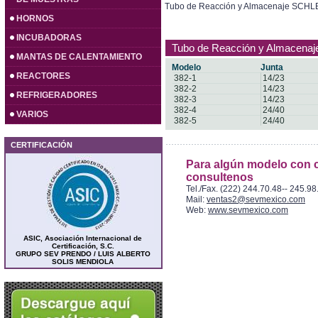
Tubo de Reacción y Almacenaje SCHL
HORNOS
INCUBADORAS
Tubo de Reacción y Almacena
MANTAS DE CALENTAMIENTO
Modelo
Junta
REACTORES
382-1
14/23
382-2
14/23
REFRIGERADORES
382-3
14/23
382-4
24/40
VARIOS
382-5
24/40
CERTIFICACIÓN
Para algún modelo con c
consultenos
Tel./Fax. (222) 244.70.48-- 245.98
Mail:
ventas2@sevmexico.com
Web:
www.sevmexico.com
ASIC, Asociación Internacional de
Certificación, S.C.
GRUPO SEV PRENDO / LUIS ALBERTO
SOLIS MENDIOLA