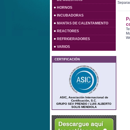
Separa
HORNOS
INCUBADORAS
P
MANTAS DE CALENTAMIENTO
c
Te
REACTORES
Ma
W
REFRIGERADORES
VARIOS
CERTIFICACIÓN
ASIC, Asociación Internacional de
Certificación, S.C.
GRUPO SEV PRENDO / LUIS ALBERTO
SOLIS MENDIOLA