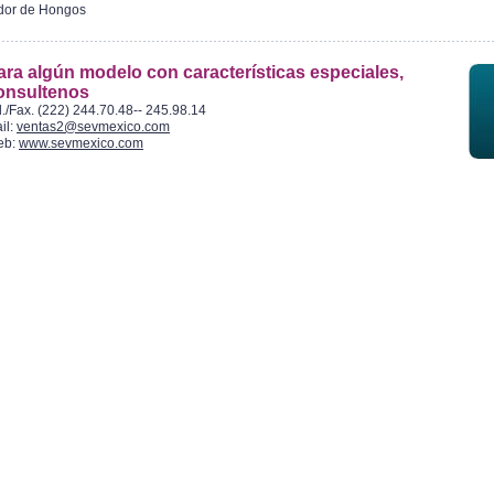
dor de Hongos
ara algún modelo con características especiales,
onsultenos
l./Fax. (222) 244.70.48-- 245.98.14
il:
ventas2@sevmexico.com
eb:
www.sevmexico.com