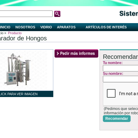
INICIO
NOSOTROS
VIDRIO
APARATOS
ARTÍCULOS DE INTERÉS
cio »
Producto
rador de Hongos
Recomendar
Tu nombre:
Su nombre:
LICK PARA VER IMAGEN
(Pedimos que selecci
información por rob
Recomendar