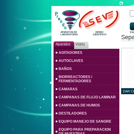
Ini
Sepa
Aparatos
Vidrio
AGITADORES
AUTOCLAVES
BAÑOS
BIORREACTORES /
FERMENTADORES
CAMARAS
DAR C
CAMPANAS DE FLUJO LAMINAR
CAMPANAS DE HUMOS
DESTILADORES
EQUIPO MANEJO DE SANGRE
EQUIPO PARA PREPARACION
DE MUESTRAS