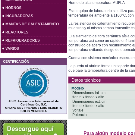
Horno de alta temperatura MUFLA
HORNOS
Este equipo de laboratorio se utiliza par
temperatura de ambiente a 1100°C, con u
INCUBADORAS
La resistencia de calentamiento recubiert
MANTAS DE CALENTAMIENTO
muestras y al mismo tiempo transmite con 
REACTORES
El aislamiento de fibra cerámica aísla co
REFRIGERADORES
temperatura así como un rápido enfriami
construido de acero con recubrimiento ep
VARIOS
temperatura evitando riesgo de quemad
Cuenta con sistema mecánico especialmen
CERTIFICACIÓN
La puerta al abrirse forma un soporte d
que baje la temperatura dentro de la cá
Datos técnicos
Modelo
Dimensiones int. cm
frente x fondo x alto
ASIC, Asociación Internacional de
Dimensiones ext. cm
Certificación, S.C.
frente x fondo x alto
GRUPO SEV PRENDO / LUIS ALBERTO
Voltaje
SOLIS MENDIOLA
Potencia
Para algún modelo con 