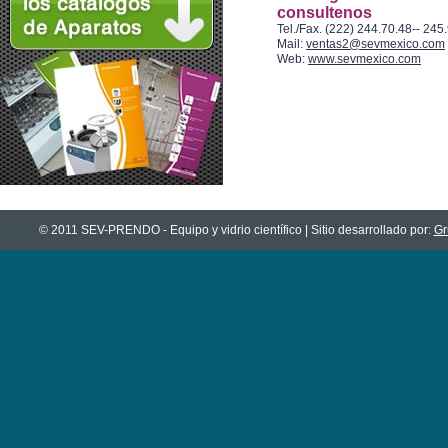
consultenos
Tel./Fax. (222) 244.70.48-- 245
Mail:
ventas2@sevmexico.com
Web:
www.sevmexico.com
© 2011 SEV-PRENDO - Equipo y vidrio científico | Sitio desarrollado por:
Gr