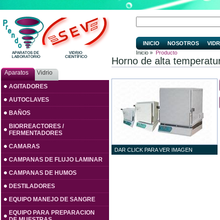
INICIO
NOSOTROS
VIDR
Inicio »
Producto
Horno de alta temperat
Aparatos
Vidrio
AGITADORES
AUTOCLAVES
BAÑOS
BIORREACTORES /
FERMENTADORES
CAMARAS
DAR CLICK PARA VER IMAGEN
CAMPANAS DE FLUJO LAMINAR
CAMPANAS DE HUMOS
DESTILADORES
EQUIPO MANEJO DE SANGRE
EQUIPO PARA PREPARACION
DE MUESTRAS