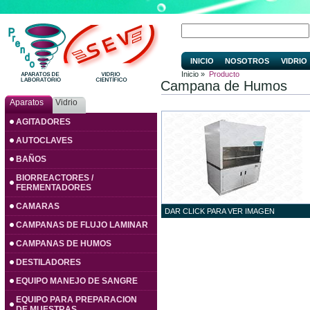
INICIO
NOSOTROS
VIDRIO
Inicio »
Producto
Campana de Humos
Aparatos
Vidrio
AGITADORES
AUTOCLAVES
BAÑOS
BIORREACTORES /
FERMENTADORES
CAMARAS
DAR CLICK PARA VER IMAGEN
CAMPANAS DE FLUJO LAMINAR
CAMPANAS DE HUMOS
DESTILADORES
EQUIPO MANEJO DE SANGRE
EQUIPO PARA PREPARACION
DE MUESTRAS