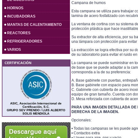
Campana de humos
HORNOS
Esta campana se utiliza para trabajar co
lamina de acero fosfatizado con recubrim
INCUBADORAS
La ventana de cortina con su sistema d
MANTAS DE CALENTAMIENTO
protección plástica que hace inastillable
REACTORES
Su extractor de alta eficiencia, por su 
REFRIGERADORES
una lámpara con protección para evitar 
VARIOS
La extracción se logra efectiva por su d
de su laboratorio para evitar el ruido en
La campana se puede suministrar en to
CERTIFICACIÓN
de base que se puede adaptar a la camp
corresponda a la de su preferencia:
A. Base gabinete con puertas, entrepaño
B. Base gabinete con espacio para mont
C. Gabinete con cubierta de acero inoxi
equipo de gran tamaño. Cuenta con dos 
D. Mesa reforzada con cubierta de ace
ASIC, Asociación Internacional de
Certificación, S.C.
PARA UNA IMAGEN DETALLADA DE LO
GRUPO SEV PRENDO / LUIS ALBERTO
DERECHA DE LA IMAGEN.
SOLIS MENDIOLA
Opcionales:
• Todas las campanas se les puede agr
• Contactos extra
• Llaves para aire, gas y vacio